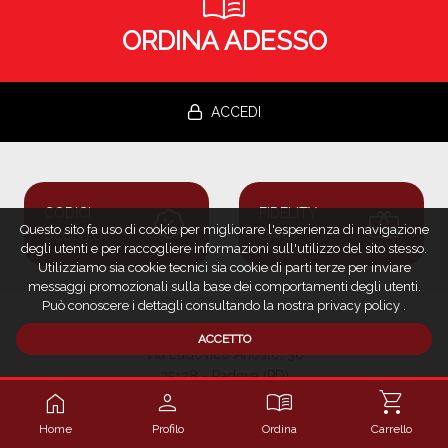
menu_book
ORDINA ADESSO
ACCEDI
percent_discount
redeem
CODICI
FIDELITY
Questo sito fa uso di cookie per migliorare l'esperienza di navigazione
SCONTO
CARD
degli utenti e per raccogliere informazioni sull'utilizzo del sito stesso.
Utilizziamo sia cookie tecnici sia cookie di parti terze per inviare
messaggi promozionali sulla base dei comportamenti degli utenti.
Può conoscere i dettagli consultando la nostra
privacy policy
.
Cama'ffare?
ACCETTO
Via Ludovico Ariosto, 38
35128 - Padova (PD)
home
person
menu_book
shopping_cart
0492020021
camaffare@libero.it
Home
Profilo
Ordina
Carrello