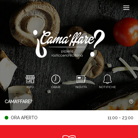
INFO
ORARI
NOVITÀ
NOTIFICHE
CAMA'FFARE?
ORA APERTO
11:00 - 23:00